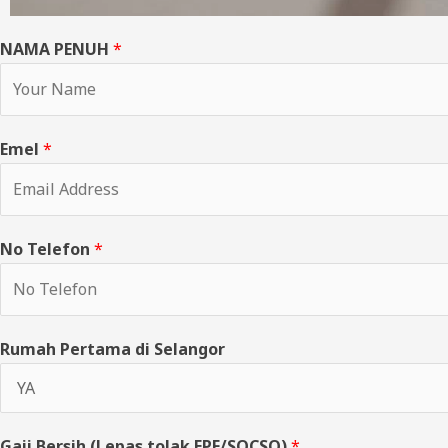
NAMA PENUH
*
Emel
*
No Telefon
*
Rumah Pertama di Selangor
Gaji Bersih (Lepas tolak EPF/SOCSO)
*